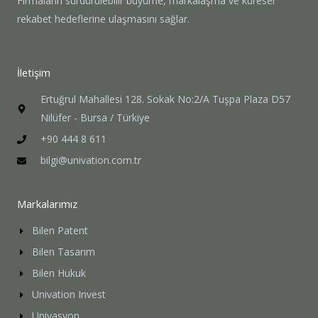
Firmaların sürdürülebilir büyüme, markalaşma ve küresel
rekabet hedeflerine ulaşmasını sağlar.
İletişim
Ertuğrul Mahallesi 128. Sokak No:2/A Tuşpa Plaza D57
Nilüfer - Bursa / Türkiye
+90 444 8 611
bilgi@univation.com.tr
Markalarımız
Bilen Patent
Bilen Tasarım
Bilen Hukuk
Univation Invest
Univasyon