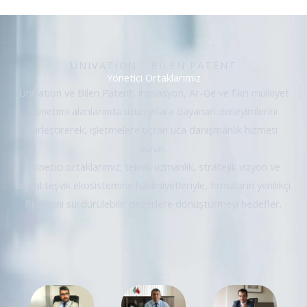
UNIVATION - BİLEN PATENT
Yönetici Ortaklarımız
Univation ve Bilen Patent, inovasyon, Ar-Ge ve fikri mülkiyet
yönetimi alanlarında uzun yıllara dayanan deneyimlerini
birleştirerek, işletmelere uçtan uca danışmanlık hizmeti
sunar.
Yönetici ortaklarımız; teknik uzmanlık, stratejik vizyon ve
ulusal teşvik ekosistemine hâkimiyetleriyle, firmaların yenilikçi
fikirlerini sürdürülebilir değerlere dönüştürmeyi hedefler.