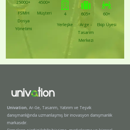
25000+
4500+
FSMH
Müşteri
4
605+
60+
Dosya
Yerleşke
Arge -
Ekip Üyesi
Yönetimi
Tasarım
Merkezi
Univation
, Ar-Ge, Tasarım, Yatırım ve Teşvik
danışmanlığında uzmanlaşmış bir inovasyon danışmanlık
markasıdır.