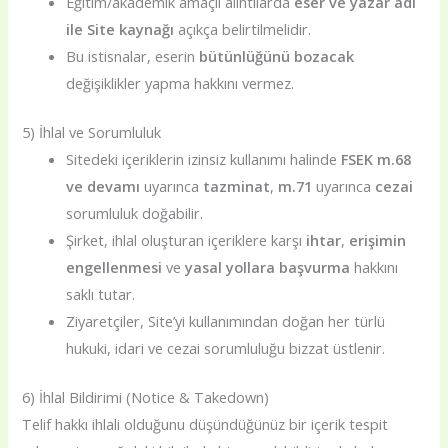
Eğitim/akademik amaçlı alıntılarda
eser ve yazar adı
ile Site kaynağı
açıkça belirtilmelidir.
Bu istisnalar, eserin
bütünlüğünü bozacak
değişiklikler yapma hakkını vermez.
5) İhlal ve Sorumluluk
Sitedeki içeriklerin izinsiz kullanımı halinde
FSEK m.68
ve devamı
uyarınca
tazminat
,
m.71
uyarınca
cezai
sorumluluk doğabilir.
Şirket, ihlal oluşturan içeriklere karşı
ihtar
,
erişimin
engellenmesi
ve
yasal yollara başvurma
hakkını
saklı tutar.
Ziyaretçiler, Site’yi kullanımından doğan her türlü
hukuki, idari ve cezai sorumluluğu bizzat üstlenir.
6) İhlal Bildirimi (Notice & Takedown)
Telif hakkı ihlali olduğunu düşündüğünüz bir içerik tespit