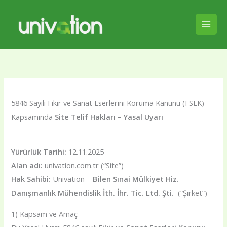
İçeriğe
Mai
atla
Men
5846 Sayılı Fikir ve Sanat Eserlerini Koruma Kanunu (FSEK)
Kapsamında
Site Telif Hakları – Yasal Uyarı
Yürürlük Tarihi:
12.11.2025
Alan adı:
univation.com.tr (“Site”)
Hak Sahibi:
Univation –
Bilen Sınai Mülkiyet Hiz.
Danışmanlık Mühendislik İth. İhr. Tic. Ltd. Şti.
(“Şirket”)
1) Kapsam ve Amaç