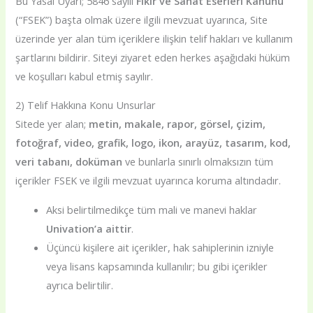
Bu Yasal Uyarı; 5846 sayılı
Fikir ve Sanat Eserleri Kanunu
(“FSEK”) başta olmak üzere ilgili mevzuat uyarınca, Site
üzerinde yer alan tüm içeriklere ilişkin telif hakları ve kullanım
şartlarını bildirir. Siteyi ziyaret eden herkes aşağıdaki hüküm
ve koşulları kabul etmiş sayılır.
2) Telif Hakkına Konu Unsurlar
Sitede yer alan;
metin, makale, rapor, görsel, çizim,
fotoğraf, video, grafik, logo, ikon, arayüz, tasarım, kod,
veri tabanı, doküman
ve bunlarla sınırlı olmaksızın tüm
içerikler FSEK ve ilgili mevzuat uyarınca koruma altındadır.
Aksi belirtilmedikçe tüm mali ve manevi haklar
Univation’a aittir
.
Üçüncü kişilere ait içerikler, hak sahiplerinin izniyle
veya lisans kapsamında kullanılır; bu gibi içerikler
ayrıca belirtilir.